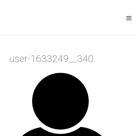
user-1633249__340