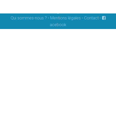
Qui sommes-nous ?
-
Mentions légales
-
Contact
-
acebook
Copyright © 2015
Anawa-Humanitaire