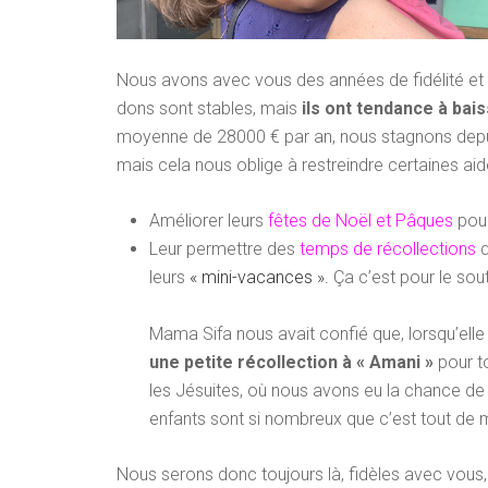
Nous avons avec vous des années de fidélité et
dons sont stables, mais
ils ont tendance à bais
moyenne de 28000 € par an, nous stagnons depuis
mais cela nous oblige à restreindre certaines ai
Améliorer leurs
fêtes de Noël et Pâques
pour
Leur permettre des
temps de récollections
q
leurs
« mini-vacances ».
Ça c’est pour le sout
Mama Sifa nous avait confié que, lorsqu’elle 
une petite récollection à « Amani »
pour to
les Jésuites, où nous avons eu la chance de
enfants sont si nombreux que c’est tout de
Nous serons donc toujours là, fidèles avec vous,