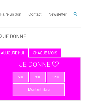
Faire un don
Contact
Newsletter
JE DONNE
AUJOURD'HUI
CHAQUE MOIS
JE DONNE
50€
90€
120€
Montant libre