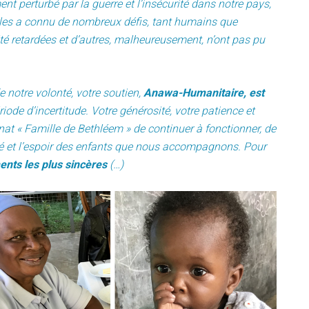
ent perturbé par la guerre et l’insécurité dans notre pays,
les a connu de nombreux défis, tant humains que
été retardées et d’autres, malheureusement, n’ont pas pu
 notre volonté, votre soutien,
Anawa-Humanitaire, est
iode d’incertitude. Votre générosité, votre patience et
nat « Famille de Bethléem » de continuer à fonctionner, de
nité et l’espoir des enfants que nous accompagnons. Pour
nts les plus sincères
(…)