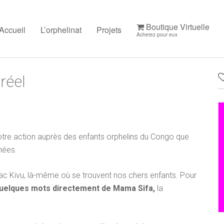
Boutique Virtuelle
Accueil
L’orphelinat
Projets
Achetez pour eux
réel
otre action auprès des enfants orphelins du Congo que
nées.
u Lac Kivu, là-même où se trouvent nos chers enfants. Pour
quelques mots directement de Mama Sifa,
la